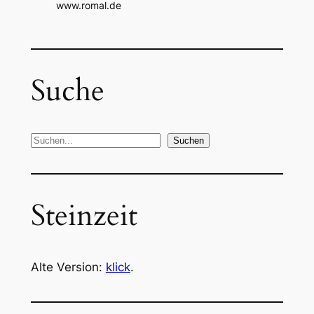
www.romal.de
Suche
S
Suchen
u
c
h
Steinzeit
e
n
Alte Version:
klick
.