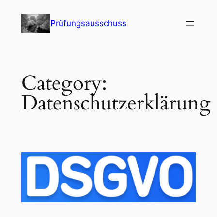
Skip
to
Prüfungsausschuss
content
Category:
Datenschutzerklärung