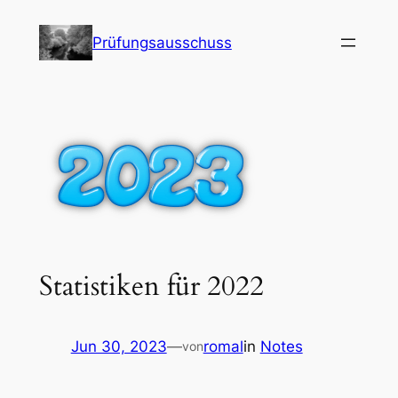
Skip
to
Prüfungsausschuss
content
Statistiken für 2022
Jun 30, 2023
—
romal
in
Notes
von