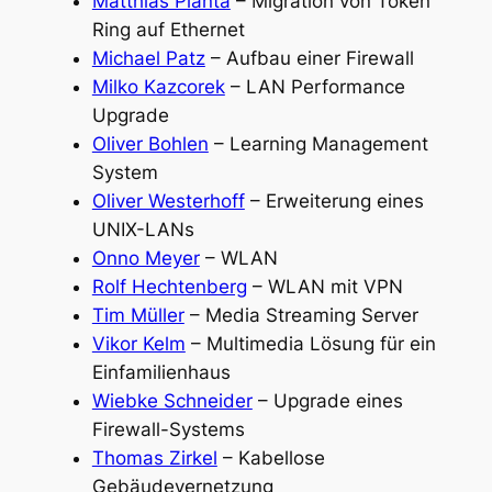
Matthias Pianta
– Migration von Token
Ring auf Ethernet
Michael Patz
– Aufbau einer Firewall
Milko Kazcorek
– LAN Performance
Upgrade
Oliver Bohlen
– Learning Management
System
Oliver Westerhoff
– Erweiterung eines
UNIX-LANs
Onno Meyer
– WLAN
Rolf Hechtenberg
– WLAN mit VPN
Tim Müller
– Media Streaming Server
Vikor Kelm
– Multimedia Lösung für ein
Einfamilienhaus
Wiebke Schneider
– Upgrade eines
Firewall-Systems
Thomas Zirkel
– Kabellose
Gebäudevernetzung