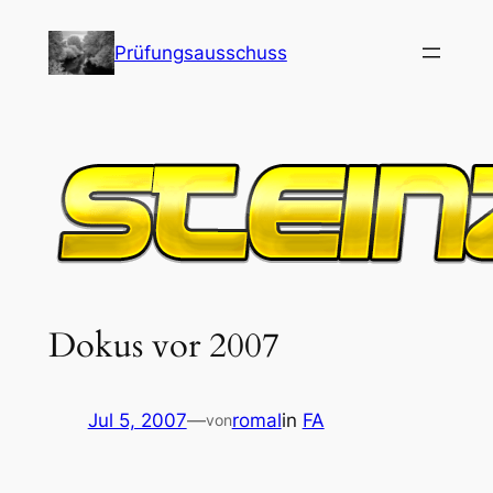
Skip
to
Prüfungsausschuss
content
Dokus vor 2007
Jul 5, 2007
—
romal
in
FA
von