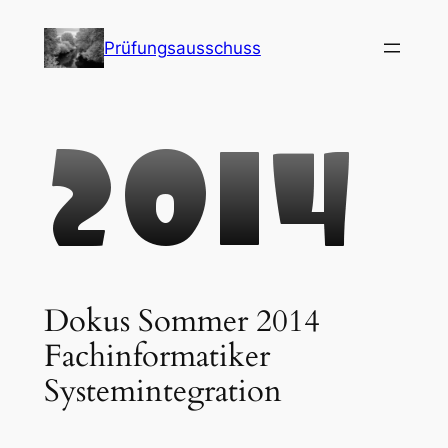
Skip
to
Prüfungsausschuss
content
Dokus Sommer 2014
Fachinformatiker
Systemintegration